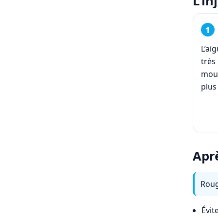
L’in
L’ai
très
mous
plus 
Aprè
Roug
Évit