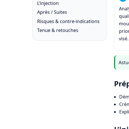
L’injection
Anal
Après / Suites
qual
Risques & contre-indications
mouv
Tenue & retouches
prio
visé.
Astuc
Prép
Déma
Crèm
Expl