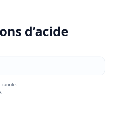
ons d’acide
a canule.
s.