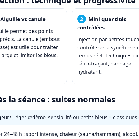
jection : technique et progressivité
Aiguille vs canule
Mini-quantités
contrôlées
guille permet des points
 précis. La canule (embout
Injection par petites touch
se) est utile pour traiter
contrôle de la symétrie en
large et limiter les bleus.
temps réel. Techniques : b
rétro-traçant, nappage
hydratant.
s la séance : suites normales
eurs, léger œdème, sensibilité ou petits bleus = classiques e
er 24–48 h : sport intense, chaleur (sauna/hammam), alcool