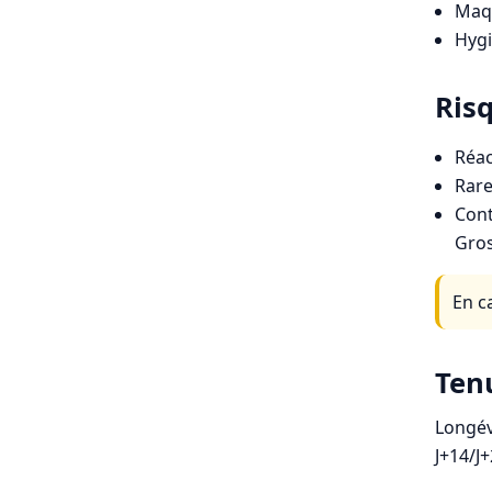
Maqu
Hygi
Risq
Réac
Rare
Cont
Gros
En c
Ten
Longév
J+14/J