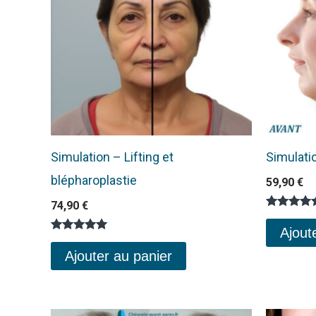
Simulation – Lifting et
Simulati
blépharoplastie
59,90
€
74,90
€
Note
4.80
Ajout
sur 5
Note
5.00
Ajouter au panier
sur 5