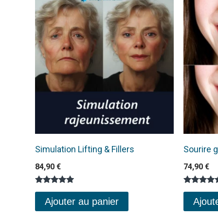
Simulation Lifting & Fillers
Sourire g
84,90
€
74,90
€
Note
Note
5.00
5.00
Ajouter au panier
Ajout
sur 5
sur 5