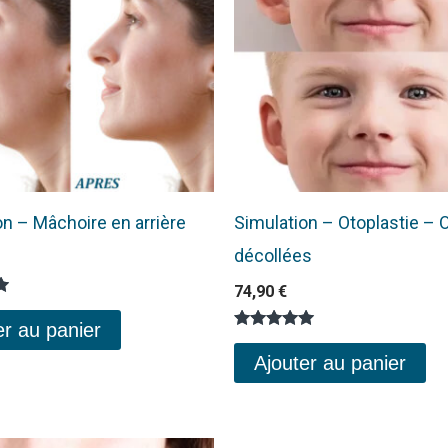
on – Mâchoire en arrière
Simulation – Otoplastie – O
décollées
74,90
€
er au panier
Note
5.00
Ajouter au panier
sur 5