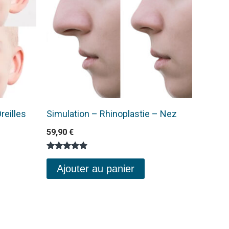
reilles
Simulation – Rhinoplastie – Nez
59,90
€
Note
4.76
Ajouter au panier
sur 5