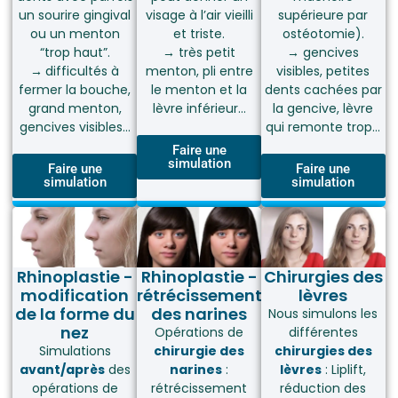
un sourire gingival
visage à l’air vieilli
supérieure par
ou un menton
et triste.
ostéotomie).
“trop haut”.
→
très petit
→
gencives
→
difficultés à
menton, pli entre
visibles, petites
fermer la bouche,
le menton et la
dents cachées par
grand menton,
lèvre inférieur…
la gencive, lèvre
gencives visibles…
qui remonte trop…
Faire une
simulation
Faire une
Faire une
simulation
simulation
Rhinoplastie -
Rhinoplastie -
Chirurgies des
modification
rétrécissement
lèvres
de la forme du
des narines
Nous simulons les
nez
Opérations de
différentes
Simulations
chirurgie des
chirurgies des
avant/après
des
narines
:
lèvres
: Liplift,
opérations de
rétrécissement
réduction des