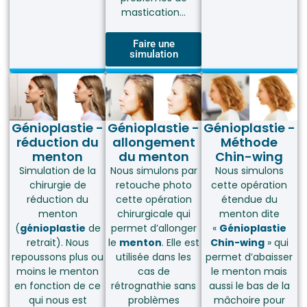
mastication…
Faire une
simulation
Génioplastie -
Génioplastie -
Génioplastie -
réduction du
allongement
Méthode
menton
du menton
Chin-wing
Simulation de la
Nous simulons par
Nous simulons
chirurgie de
retouche photo
cette opération
réduction du
cette opération
étendue du
menton
chirurgicale qui
menton dite
(
génioplastie
de
permet d’allonger
«
Génioplastie
retrait). Nous
le
menton
. Elle est
Chin-wing
» qui
repoussons plus ou
utilisée dans les
permet d’abaisser
moins le menton
cas de
le menton mais
en fonction de ce
rétrognathie sans
aussi le bas de la
qui nous est
problèmes
mâchoire pour