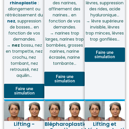
rhinoplastie
:
des narines,
lèvres, suppression
allongement ou
affinement des
des rides, acide
rétrécissement du
narines… en
hyaluronique…
nez
, suppression
fonction de vos
→
lèvre supérieure
de bosses… en
demandes.
invisible, lèvres
fonction de vos
→
narines trop
trop minces, lèvres
demandes.
larges, narines trop
trop gonflées…
→
nez
bossu, nez
bombées, grosses
en trompette, nez
narines, narine
Faire une
simulation
crochu, nez
écrasée, narine
tombant, nez
tombante…
retroussé, nez
aquilin…
Faire une
simulation
Faire une
simulation
Lifting -
Blépharoplastie
Lifting et