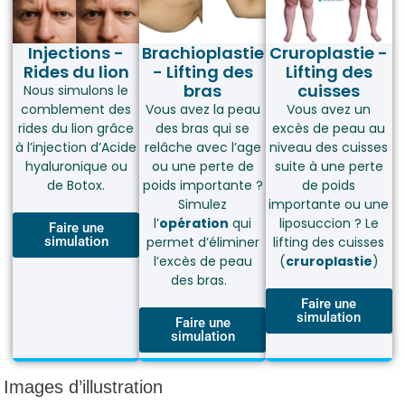
Injections -
Brachioplastie
Cruroplastie -
Rides du lion
- Lifting des
Lifting des
bras
cuisses
Nous simulons le
comblement des
Vous avez la peau
Vous avez un
rides du lion grâce
des bras qui se
excès de peau au
à l’injection d’Acide
relâche avec l’age
niveau des cuisses
hyaluronique ou
ou une perte de
suite à une perte
de Botox.
poids importante ?
de poids
Simulez
importante ou une
l’
opération
qui
liposuccion ? Le
Faire une
simulation
permet d’éliminer
lifting des cuisses
l’excès de peau
(
cruroplastie
)
des bras.
Faire une
simulation
Faire une
simulation
Images d’illustration