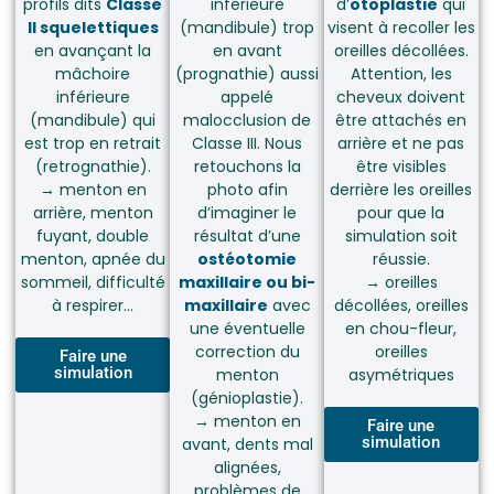
profils dits
Classe
inférieure
d’
otoplastie
qui
II squelettiques
(mandibule) trop
visent à recoller les
en avançant la
en avant
oreilles décollées.
mâchoire
(prognathie) aussi
Attention, les
inférieure
appelé
cheveux doivent
(mandibule) qui
malocclusion de
être attachés en
est trop en retrait
Classe III. Nous
arrière et ne pas
(retrognathie).
retouchons la
être visibles
→
menton en
photo afin
derrière les oreilles
arrière, menton
d’imaginer le
pour que la
fuyant, double
résultat d’une
simulation soit
menton, apnée du
ostéotomie
réussie.
sommeil, difficulté
maxillaire ou bi-
→
oreilles
à respirer…
maxillaire
avec
décollées, oreilles
une éventuelle
en chou-fleur,
correction du
oreilles
Faire une
simulation
menton
asymétriques
(génioplastie).
→
menton en
Faire une
simulation
avant, dents mal
alignées,
problèmes de