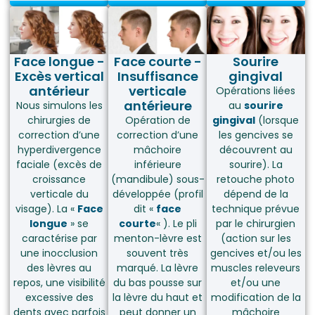
Face longue -
Face courte -
Sourire
Excès vertical
Insuffisance
gingival
antérieur
verticale
Opérations liées
antérieure
Nous simulons les
au
sourire
chirurgies de
Opération de
gingival
(lorsque
correction d’une
correction d’une
les gencives se
hyperdivergence
mâchoire
découvrent au
faciale (excès de
inférieure
sourire). La
croissance
(mandibule) sous-
retouche photo
verticale du
développée (profil
dépend de la
visage). La «
Face
dit «
face
technique prévue
longue
» se
courte
« ). Le pli
par le chirurgien
caractérise par
menton-lèvre est
(action sur les
une inocclusion
souvent très
gencives et/ou les
des lèvres au
marqué. La lèvre
muscles releveurs
repos, une visibilité
du bas pousse sur
et/ou une
excessive des
la lèvre du haut et
modification de la
dents avec parfois
peut donner un
mâchoire