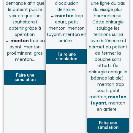
demandé afin que
d’occlusion
une ligne du bas
le patient puisse
dentaire.
du visage plus
voir ce que l’on
→
menton
trop
harmonieuse.
souhaiterait
court, petit
Cette chirurgie
obtenir grâce à
menton, menton
soulage les
opération.
fuyant, menton en
tensions sur la
→
menton
trop en
arrière…
lèvre inférieure et
avant, menton
permet au patient
proéminent, gros
de fermer la
Faire une
simulation
menton…
bouche sans
efforts (la
chirurgie corrige la
Faire une
béance labiale).
simulation
→
menton trop
court, petit
menton,
menton
fuyant
, menton
en arrière…
Faire une
simulation