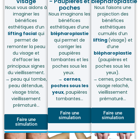
visage
- Paupières et
blépharoplastie
poches
Nous vous aidons à
Nous faisons une
imaginer les
Nous imaginons les
projection des
bénéfices
bénéfices
bénéfices
esthétiques d’un
esthétiques d’une
esthétiques
lifting facial
qui
blépharoplastie
cumulés d’un
permet de
qui permet de
lifting
(visage) et
remonter la peau
corriger les
d’une
du visage et
paupières
blépharoplastie
d’effacer les
tombantes et les
(paupières et
principaux signes
poches sous les
poches sous les
du vieillissement.
yeux.
yeux).
→
peau qui tombe,
→
cernes
,
→
cernes, poches,
peau détendue,
poches sous les
visage relaché,
visage triste,
yeux
, paupières
vieillissement
vieillissement
tombantes…
prématuré…
prématuré…
Faire une
Faire une
simulation
simulation
Faire une
simulation