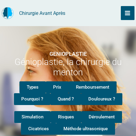
Aller
Chirurgie Avant Après
au
contenu
GENIOPLASTIE
Génioplastie, la chirurgie du
menton
Types
Prix
Remboursement
Pourquoi ?
Quand ?
Douloureux ?
Simulation
Risques
Déroulement
Cicatrices
Méthode ultrasonique