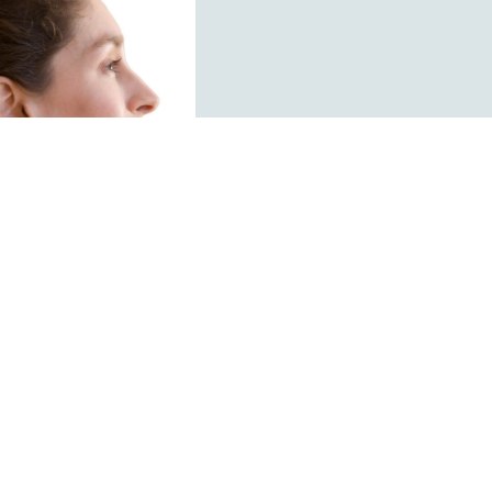
simulation
CGV
Mentions légales
Créé par 6006.fr