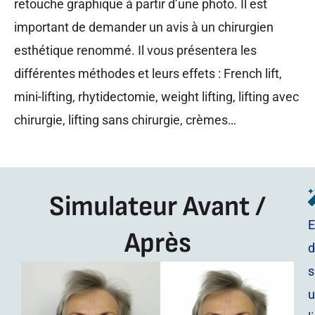
retouche graphique à partir d’une photo. Il est
important de demander un avis à un chirurgien
esthétique renommé. Il vous présentera les
différentes méthodes et leurs effets : French lift,
mini-lifting, rhytidectomie, weight lifting, lifting avec
chirurgie, lifting sans chirurgie, crèmes…
Simulateur Avant /
E
Après
d
s
u