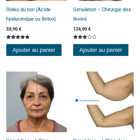
Rides du lion (Acide
Simulation – Chirurgie des
hyaluronique ou Botox)
lèvres
59,90
€
124,90
€
Note
Note
5.00
3.00
Ajouter au panier
Ajouter au panier
sur 5
sur 5