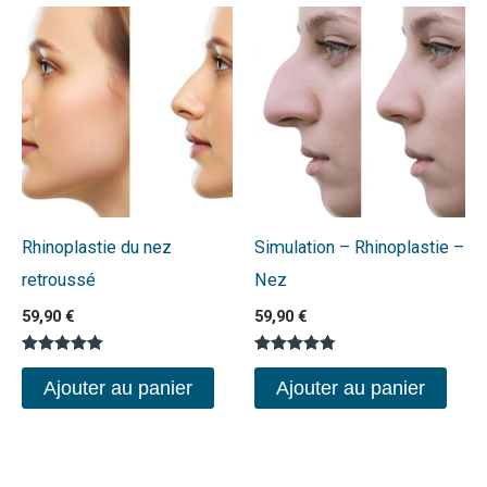
Rhinoplastie du nez
Simulation – Rhinoplastie –
retroussé
Nez
59,90
€
59,90
€
Note
Note
5.00
4.76
Ajouter au panier
Ajouter au panier
sur 5
sur 5