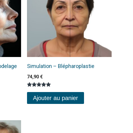
odelage
Simulation – Blépharoplastie
74,90
€
Note
5.00
Ajouter au panier
sur 5