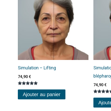
Simulation – Lifting
Simulatio
blépharo
74,90
€
74,90
€
Note
5.00
Ajouter au panier
sur 5
Note
5.00
Ajout
sur 5