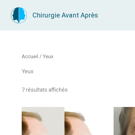
Aller
Chirurgie Avant Après
au
contenu
Accueil
/ Yeux
Yeux
7 résultats affichés