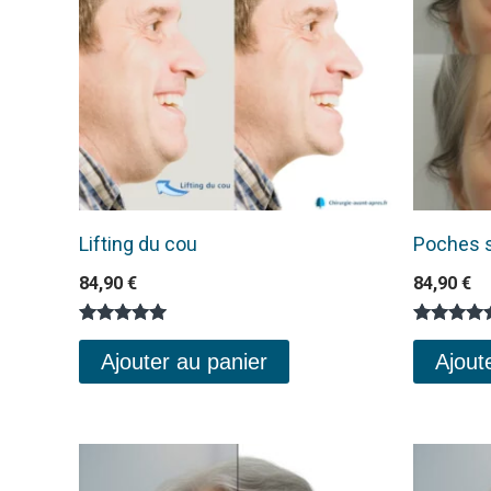
Lifting du cou
Poches s
84,90
€
84,90
€
Note
Note
5.00
5.00
Ajouter au panier
Ajout
sur 5
sur 5