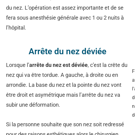
du nez. L’opération est assez importante et de se
fera sous anesthésie générale avec 1 ou 2 nuits à
l’hôpital.
Arrête du nez déviée
Lorsque l’
arrête du nez est déviée
, c’est la crête du
nez qui va être tordue. A gauche, à droite ou en
a
arrondie. La base du nez et la pointe du nez vont
l
être droit et asymétrique mais l’arrête du nez va
d
subir une déformation.
n
d
Si la personne souhaite que son nez soit redressé
pour des raisons esthétiques alors le chirurgien