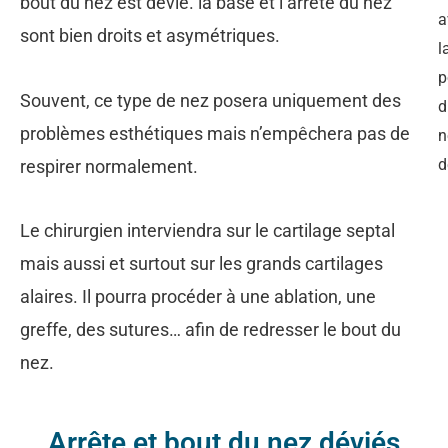
bout du nez est dévié. la base et l’arrête du nez
a
sont bien droits et asymétriques.
l
p
Souvent, ce type de nez posera uniquement des
d
problèmes esthétiques mais n’empêchera pas de
n
d
respirer normalement.
Le chirurgien interviendra sur le cartilage septal
mais aussi et surtout sur les grands cartilages
alaires. Il pourra procéder à une ablation, une
greffe, des sutures… afin de redresser le bout du
nez.
Arrête et bout du nez déviés