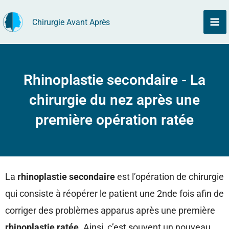
Aller
Chirurgie Avant Après
au
contenu
Rhinoplastie secondaire - La
chirurgie du nez après une
première opération ratée
La
rhinoplastie secondaire
est l’opération de chirurgie
qui consiste à réopérer le patient une 2nde fois afin de
corriger des problèmes apparus après une première
rhinoplastie ratée
. Ainsi, c’est souvent un nouveau