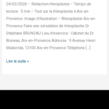
24/02/2026 – Rédaction rhinoplastie – Temps de
lecture : 5 min – Tout sur la rhinoplastie à Aix-en-
Provence. Image d’illustration – Rhinoplastie Aix-en-
Provence Faire une simulation de rhinoplastie Dr
Stéphane BRUNEAU Lieu d’exercice : Cabinet du Dr
Bruneau, Aix-en-Provence Adresse : 9 Avenue Henri
Malacrida, 13100 Aix-en-Provence Téléphone […]
Lire la suite »