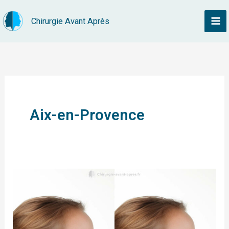
Aller
Chirurgie Avant Après
au
contenu
Aix-en-Provence
Rhinoplastie
Aix-
en-
Provence