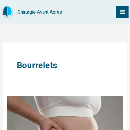
Aller
Chirurgie Avant Après
au
contenu
Bourrelets
Bodylift
:
enlever
les