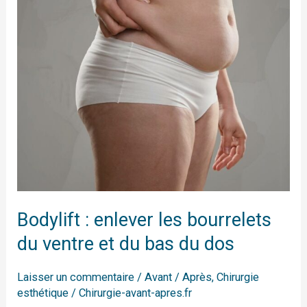
bourrelets
du
ventre
et
du
bas
du
dos
Bodylift : enlever les bourrelets
du ventre et du bas du dos
Laisser un commentaire
/
Avant / Après
,
Chirurgie
esthétique
/
Chirurgie-avant-apres.fr