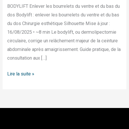
BODYLIFT Enlever les bourrelets du ventre et du bas du
dos Bodylift : enlever les bourrelets du ventre et du bas
du dos Chirurgie esthétique Silhouette Mise à jour :
16/08/2025 • ~8 min Le bodylift, ou dermolipectomie
circulaire, corrige un relâchement majeur de la ceinture
abdominale après amaigrissement. Guide pratique, de la
consultation aux […]
Lire la suite »