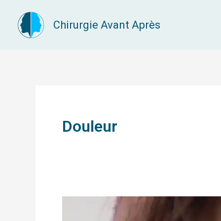
Aller
Chirurgie Avant Après
au
contenu
Douleur
Augmentation
mammaire,