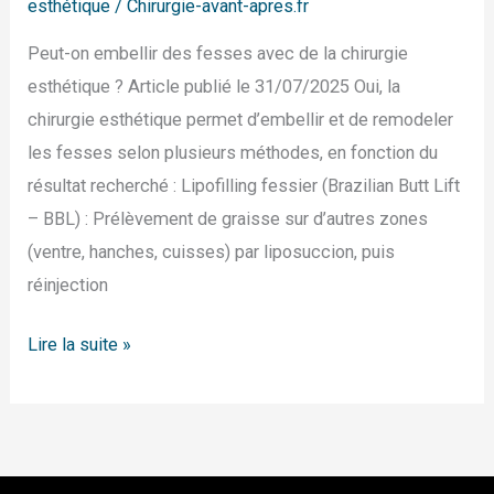
esthétique
/
Chirurgie-avant-apres.fr
fesses
avec
Peut-on embellir des fesses avec de la chirurgie
la
esthétique ? Article publié le 31/07/2025 Oui, la
chirurgie
chirurgie esthétique permet d’embellir et de remodeler
esthétique
les fesses selon plusieurs méthodes, en fonction du
?
résultat recherché : Lipofilling fessier (Brazilian Butt Lift
– BBL) : Prélèvement de graisse sur d’autres zones
(ventre, hanches, cuisses) par liposuccion, puis
réinjection
Lire la suite »