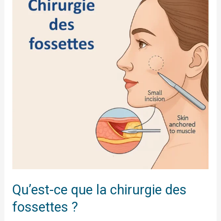
que
la
chirurgie
des
fossettes
?
Qu’est-ce que la chirurgie des
fossettes ?