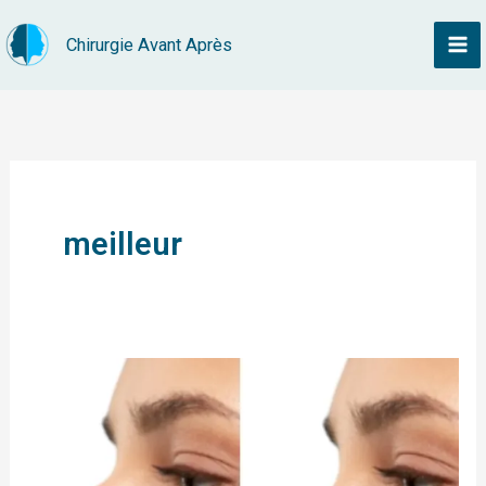
Aller
Chirurgie Avant Après
au
contenu
meilleur
Trouver
le
meilleur
chirurgien