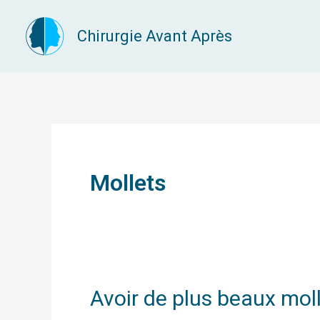
Aller
Chirurgie Avant Après
au
contenu
Mollets
Avoir de plus beaux mol
Avoir
de