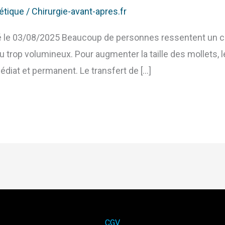
étique
/
Chirurgie-avant-apres.fr
lié le 03/08/2025 Beaucoup de personnes ressentent un co
 ou trop volumineux. Pour augmenter la taille des mollets,
iat et permanent. Le transfert de […]
CGV