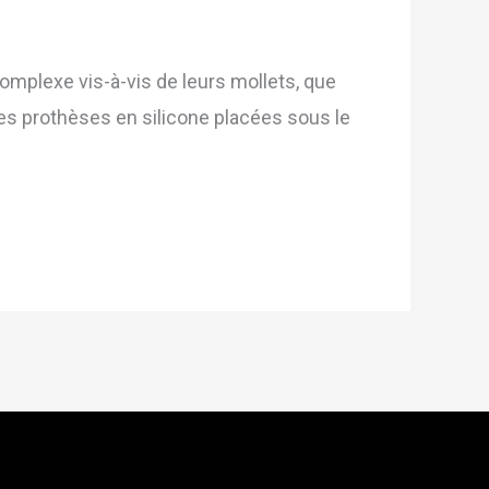
mplexe vis-à-vis de leurs mollets, que
 les prothèses en silicone placées sous le