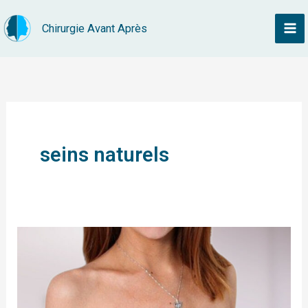
Aller
Chirurgie Avant Après
au
contenu
seins naturels
Avoir
des
plus
gros