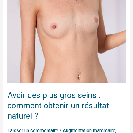
seins
:
comment
obtenir
un
résultat
naturel
?
Avoir des plus gros seins :
comment obtenir un résultat
naturel ?
Laisser un commentaire
/
Augmentation mammaire
,