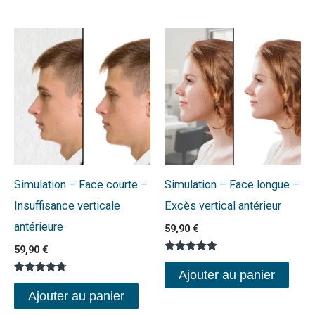
Simulation – Face courte –
Simulation – Face longue –
Insuffisance verticale
Excès vertical antérieur
antérieure
59,90
€
59,90
€
Note
5.00
Ajouter au panier
sur 5
Note
4.67
Ajouter au panier
sur 5