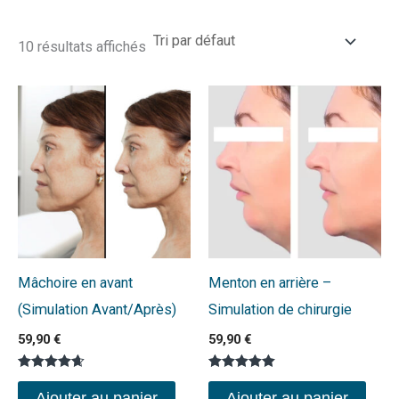
10 résultats affichés
Mâchoire en avant
Menton en arrière –
(Simulation Avant/Après)
Simulation de chirurgie
59,90
€
59,90
€
Note
Note
4.63
5.00
Ajouter au panier
Ajouter au panier