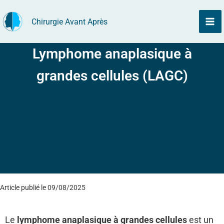
Aller
Chirurgie Avant Après
au
contenu
Lymphome anaplasique à
grandes cellules (LAGC)
Article publié le 09/08/2025
Le
lymphome anaplasique à grandes cellules
est un