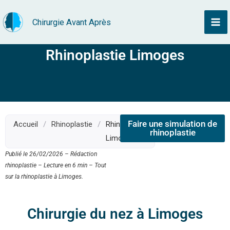
Aller
Chirurgie Avant Après
au
contenu
Rhinoplastie Limoges
Faire une simulation de
Accueil
/
Rhinoplastie
/
Rhinoplastie
rhinoplastie
Limoges
Publié le 26/02/2026 – Rédaction
rhinoplastie – Lecture en 6 min – Tout
sur la rhinoplastie à Limoges.
Chirurgie du nez à Limoges