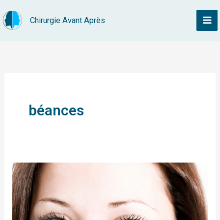
Aller
Chirurgie Avant Après
au
contenu
béances
Sourire
gingival
–
Gencives