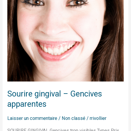
apparentes
Sourire gingival – Gencives
apparentes
Laisser un commentaire
/
Non classé
/
rrivollier
SOURIRE GINGIVAL Gencives trop visibles Types Prix