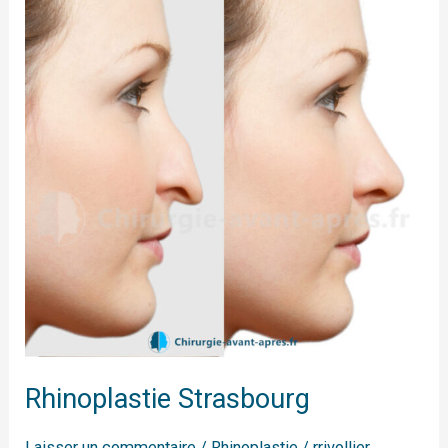
Strasbourg
Rhinoplastie Strasbourg
Laisser un commentaire
/
Rhinoplastie
/
rrivollier