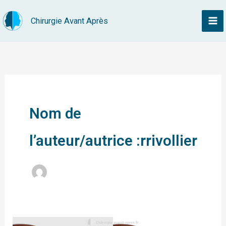
Aller
Chirurgie Avant Après
au
contenu
Nom de
l’auteur/autrice :rrivollier
Rhinoplastie