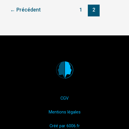
←
Précédent
1
2
CGV
Mentions légales
Créé par 6006.fr