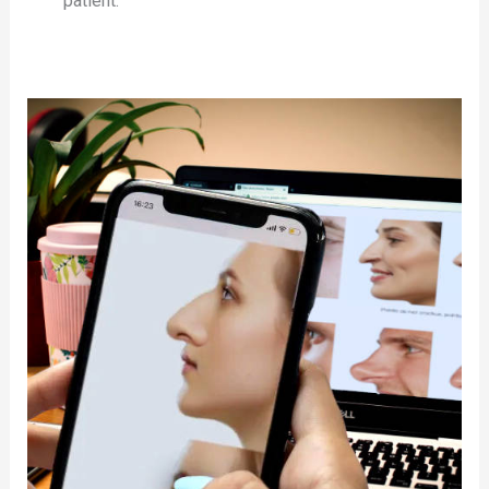
patient.
Simulateur
de
rhinoplastie