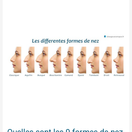
Quelles
sont
les
9
formes
de
nez
?