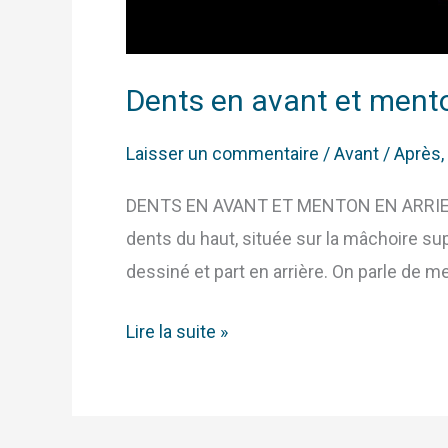
Dents en avant et mento
Laisser un commentaire
/
Avant / Après
,
DENTS EN AVANT ET MENTON EN ARRIERE P
dents du haut, située sur la mâchoire su
dessiné et part en arrière. On parle de men
Lire la suite »