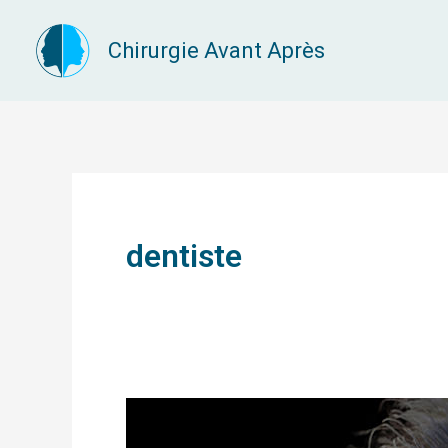
Aller
Chirurgie Avant Après
au
contenu
dentiste
Dents
en