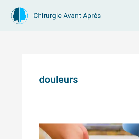
Aller
Chirurgie Avant Après
au
contenu
douleurs
Porter
des