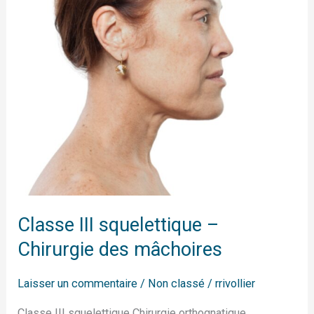
Chirurgie
des
mâchoires
Classe III squelettique –
Chirurgie des mâchoires
Laisser un commentaire
/
Non classé
/
rrivollier
Classe III squelettique Chirurgie orthognatique