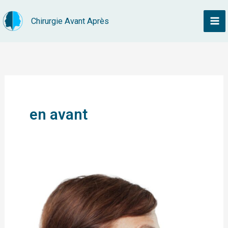
Aller
Chirurgie Avant Après
au
contenu
en avant
Classe
III
squelettique
–