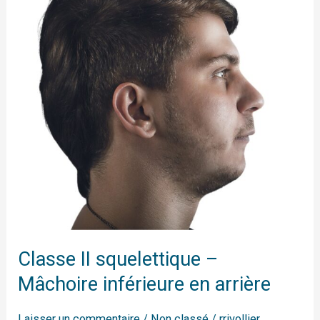
–
Mâchoire
inférieure
en
arrière
Classe II squelettique –
Mâchoire inférieure en arrière
Laisser un commentaire
/
Non classé
/
rrivollier