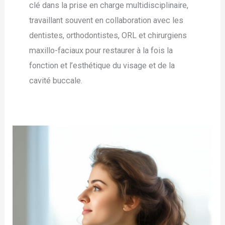
clé dans la prise en charge multidisciplinaire,
travaillant souvent en collaboration avec les
dentistes, orthodontistes, ORL et chirurgiens
maxillo-faciaux pour restaurer à la fois la
fonction et l’esthétique du visage et de la
cavité buccale.
Trouver
un
chirurgien
du
visage
(chirurgie
esthétique