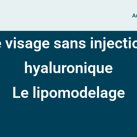
A
e visage sans injecti
hyaluronique
Le lipomodelage