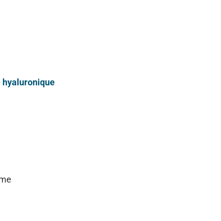
e hyaluronique
ume