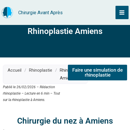
Aller
Chirurgie Avant Après
au
contenu
Rhinoplastie Amiens
Faire une simulation de
Accueil
/
Rhinoplastie
/
Rhinoplastie
rhinoplastie
Amiens
Publié le 26/02/2026 – Rédaction
rhinoplastie – Lecture en 6 min – Tout
sur la rhinoplastie à Amiens.
Chirurgie du nez à Amiens