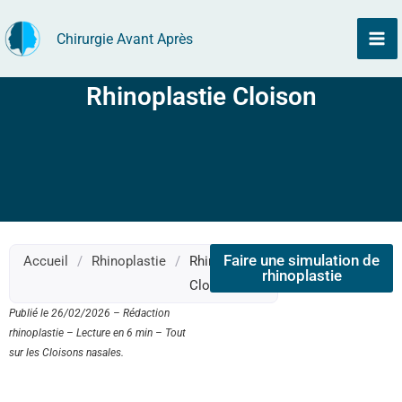
Aller
Chirurgie Avant Après
au
contenu
Rhinoplastie Cloison
Faire une simulation de
Accueil
/
Rhinoplastie
/
Rhinoplastie
rhinoplastie
Cloisons
Publié le 26/02/2026 – Rédaction
rhinoplastie – Lecture en 6 min – Tout
sur les Cloisons nasales.