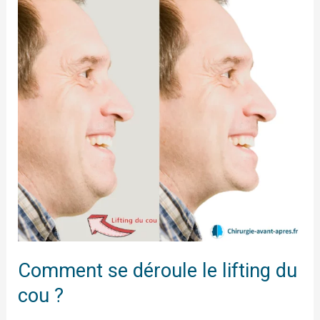
déroule
le
lifting
du
cou
?
Comment se déroule le lifting du
cou ?