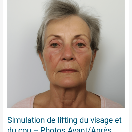
de
lifting
du
visage
et
du
cou
–
Photos
Avant/Après
Simulation de lifting du visage et
du cou – Photos Avant/Après