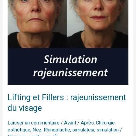
rajeunissement
du
visage
Lifting et Fillers : rajeunissement
du visage
Laisser un commentaire
/
Avant / Après
,
Chirurgie
esthétique
,
Nez
,
Rhinoplastie
,
simulateur
,
simulation
/