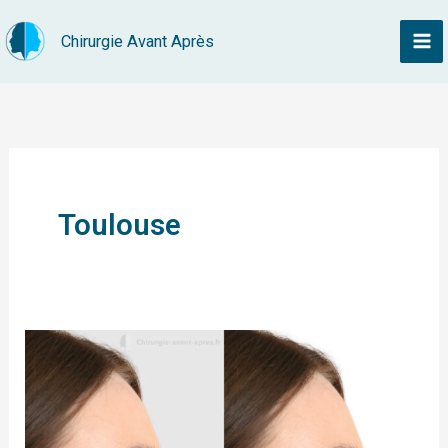
Aller
Chirurgie Avant Après
au
contenu
Toulouse
Rhinoplastie
Toulouse