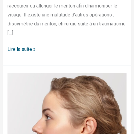
raccourcir ou allonger le menton afin d’harmoniser le
visage. Il existe une multitude d’autres opérations :
dissymétrie du menton, chirurgie suite à un traumatisme
[…]
Lire la suite »
Quelles
sont
les
3
formes
de
menton