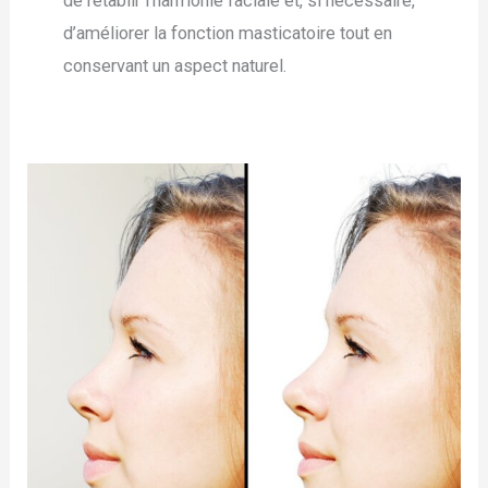
de rétablir l’harmonie faciale et, si nécessaire,
d’améliorer la fonction masticatoire tout en
conservant un aspect naturel.
Génioplastie
–
Chirurgie
du
menton
–
Menton
en
avant,
menton