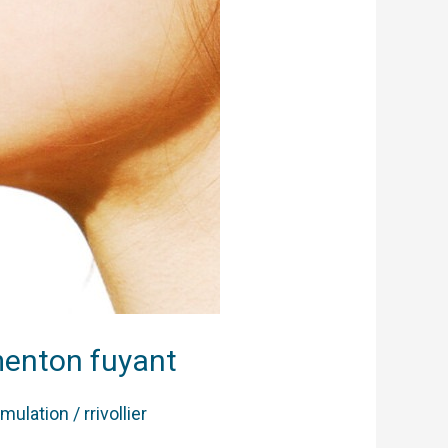
menton fuyant
imulation
/
rrivollier