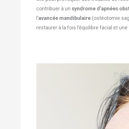
contribuer à un
syndrome d’apnées obst
l’
avancée mandibulaire
(ostéotomie sagit
restaurer à la fois l’équilibre facial et u
Génioplastie
–
Chirurgie
du
menton
–
Menton