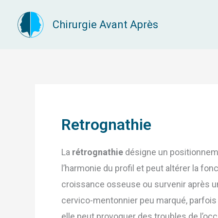
Aller
Chirurgie Avant Après
au
contenu
Retrognathie
La
rétrognathie
désigne un positionnemen
l’harmonie du profil et peut altérer la fo
croissance osseuse ou survenir après un 
cervico-mentonnier peu marqué, parfois 
elle peut provoquer des troubles de l’occ