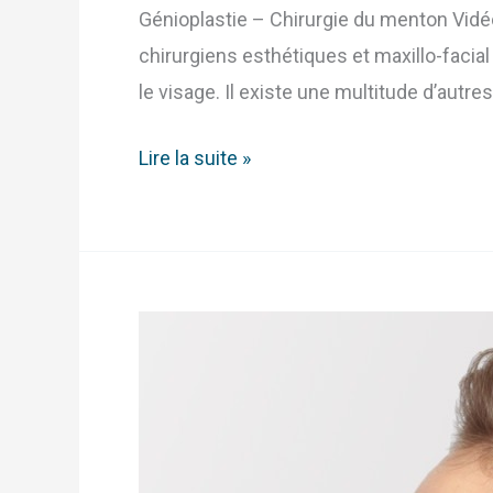
Génioplastie – Chirurgie du menton Vidéo
chirurgiens esthétiques et maxillo-facial 
le visage. Il existe une multitude d’autr
Lire la suite »
Quelles
sont
les
3
formes