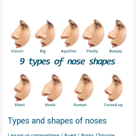
Types
and
shapes
of
noses
Types and shapes of noses
Laisser un commentaire
/
Avant / Après
,
Chirurgie