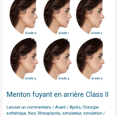
arrière
Class
II
Menton fuyant en arrière Class II
Laisser un commentaire
/
Avant / Après
,
Chirurgie
esthétique
,
Nez
,
Rhinoplastie
,
simulateur
,
simulation
/