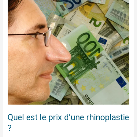
le
prix
d’une
rhinoplastie
?
Quel est le prix d’une rhinoplastie
?