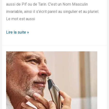
aussi de Pif ou de Tarin. C’est un Nom Masculin
invariable, ainsi il s’écrit pareil au singulier et au pluriel.
Le mot est aussi
Lire la suite »
Comment
retirer
les
poils
du
nez
?