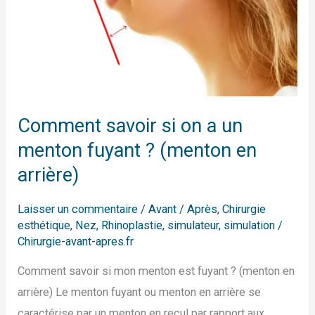
(menton
en
arrière)
Comment savoir si on a un
menton fuyant ? (menton en
arrière)
Laisser un commentaire
/
Avant / Après
,
Chirurgie
esthétique
,
Nez
,
Rhinoplastie
,
simulateur
,
simulation
/
Chirurgie-avant-apres.fr
Comment savoir si mon menton est fuyant ? (menton en
arrière) Le menton fuyant ou menton en arrière se
caractérise par un menton en recul par rapport aux