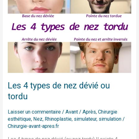
types
de
nez
dévié
ou
tordu
Les 4 types de nez dévié ou
tordu
Laisser un commentaire
/
Avant / Après
,
Chirurgie
esthétique
,
Nez
,
Rhinoplastie
,
simulateur
,
simulation
/
Chirurgie-avant-apres.fr