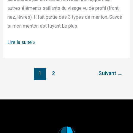
autres éléments saillants du visage vu de profil (front,
nez, lèvres). Il fait partie des 3 types de menton. Savoir
si mon menton est fuyant Le plus
Lire la suite »
1
2
Suivant
→