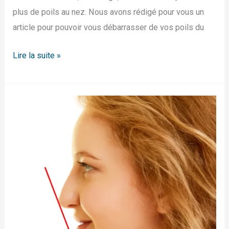
plus de poils au nez. Nous avons rédigé pour vous un
article pour pouvoir vous débarrasser de vos poils du
Lire la suite »
Comment
savoir
si
on
a
un
menton
fuyant
?