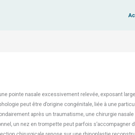
Ac
une pointe nasale excessivement relevée, exposant large
hologie peut être d’origine congénitale, liée à une partic
econdairement après un traumatisme, une chirurgie nasal
tionnel, un nez en trompette peut parfois s’accompagner d’
rrection chirurgicale repose sur une rhinoplastie reconstru