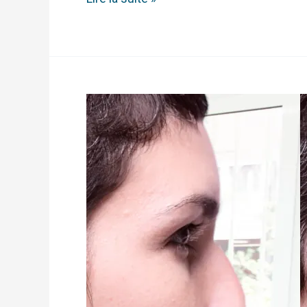
Rhinoplastie
sans
chirurgie
–
Injections
d’acide
hyaluronique