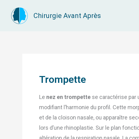
Aller
Chirurgie Avant Après
au
contenu
Trompette
Le
nez en trompette
se caractérise par 
modifiant l’harmonie du profil. Cette morp
et de la cloison nasale, ou apparaître s
lors d’une rhinoplastie. Sur le plan fonc
altération de la respiration nasale. La co