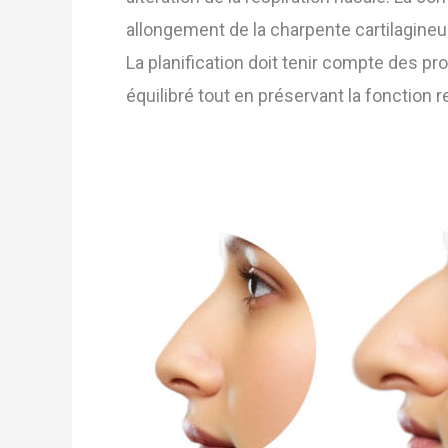
allongement de la charpente cartilagineuse
La planification doit tenir compte des prop
équilibré tout en préservant la fonction r
Types
and
shapes
of
noses